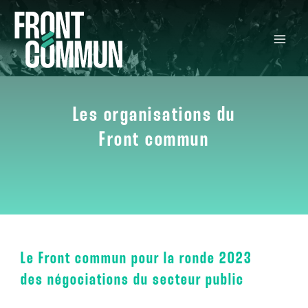
Les organisations du
Front commun
Le Front commun pour la ronde 2023
des négociations du secteur public