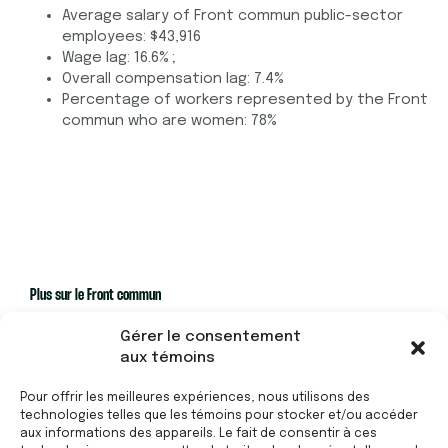
Average salary of Front commun public-sector
employees: $43,916
Wage lag: 16.6% ;
Overall compensation lag: 7.4%
Percentage of workers represented by the Front
commun who are women: 78%
Plus sur le Front commun
50 ans de Front commun
Gérer le consentement
aux témoins
Sur les réseaux sociaux
Pour offrir les meilleures expériences, nous utilisons des
Facebook Secteur public CSN
technologies telles que les témoins pour stocker et/ou accéder
Facebook CSQ
aux informations des appareils. Le fait de consentir à ces